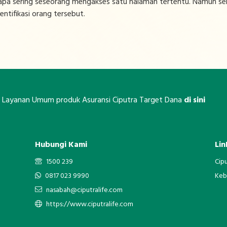
pa sering seseorang mengakses satu halaman tertentu. Namun se
ntifikasi orang tersebut.
n Layanan Umum produk Asuransi Ciputra Target Dana
di sini
Hubungi Kami
Lin
1500 239
Cip
0817 023 9990
Kebi
nasabah@ciputralife.com
https://www.ciputralife.com