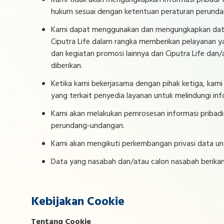
Kami tidak akan mengungkapkan informasi pribadi t
hukum sesuai dengan ketentuan peraturan perund
Kami dapat menggunakan dan mengungkapkan data p
Ciputra Life dalam rangka memberikan pelayanan y
dan kegiatan promosi lainnya dari Ciputra Life da
diberikan.
Ketika kami bekerjasama dengan pihak ketiga, ka
yang terkait penyedia layanan untuk melindungi in
Kami akan melakukan pemrosesan informasi pribadi
perundang-undangan.
Kami akan mengikuti perkembangan privasi data un
Data yang nasabah dan/atau calon nasabah berikan 
Kebijakan Cookie
Tentang Cookie