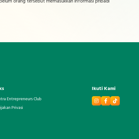
belum orang tersebut memasukkan informasi pribadi
ks
Ikuti Kami
utra Entrepreneurs Club
jakan Privasi