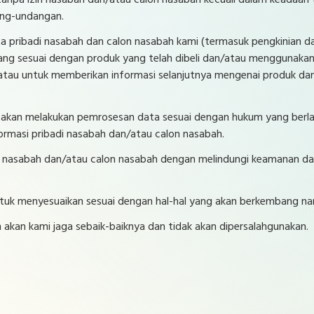
anpa izin nasabah dan/atau calon nasabah kecuali dalam keadaan 
ang-undangan.
ribadi nasabah dan calon nasabah kami (termasuk pengkinian dat
ang sesuai dengan produk yang telah dibeli dan/atau menggunaka
n/atau untuk memberikan informasi selanjutnya mengenai produk dan
mi akan melakukan pemrosesan data sesuai dengan hukum yang ber
formasi pribadi nasabah dan/atau calon nasabah.
 nasabah dan/atau calon nasabah dengan melindungi keamanan dat
tuk menyesuaikan sesuai dengan hal-hal yang akan berkembang na
akan kami jaga sebaik-baiknya dan tidak akan dipersalahgunakan.